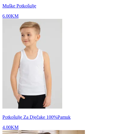
Muške Potkošulje
6.00
KM
Potkošulje Za Dječake 100%Pamuk
4.00
KM