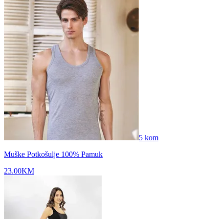
5
kom
Muške Potkošulje 100% Pamuk
23.00
KM