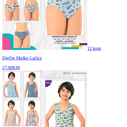
12
kom
Dječije Muške Gaćice
27.00
KM