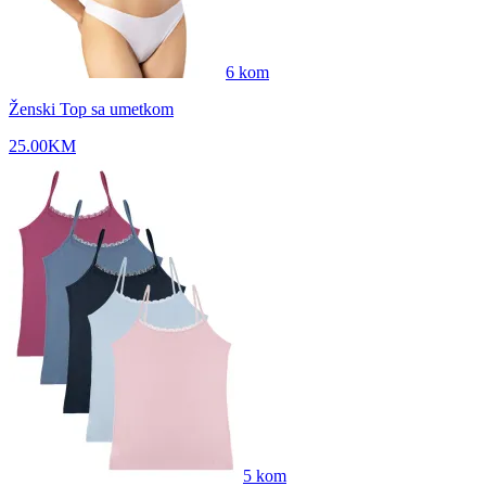
6
kom
Ženski Top sa umetkom
25.00
KM
5
kom