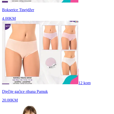
Bokserice Tinejdžer
4.00
KM
12
kom
Dječije gaćice ribana Pamuk
20.00
KM