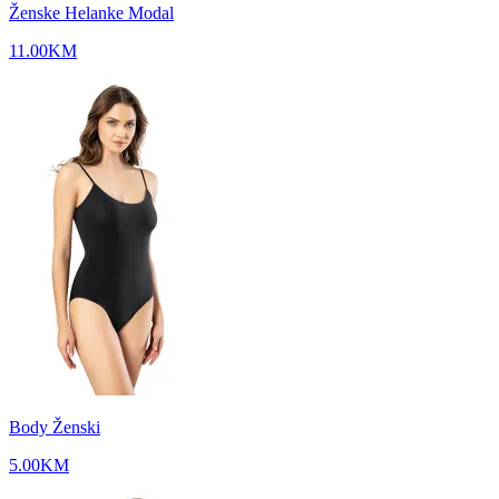
Ženske Helanke Modal
11.00
KM
Body Ženski
5.00
KM