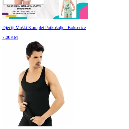
Dječiji Muški Komplet Potkošulje i Bokserice
7.00
KM