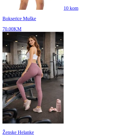
10
kom
Bokserice Muške
70.00
KM
Ženske Helanke