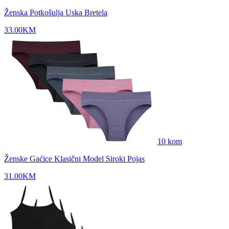
Ženska Potkošulja Uska Bretela
33.00
KM
10
kom
Ženske Gaćice Klasični Model Siroki Pojas
31.00
KM