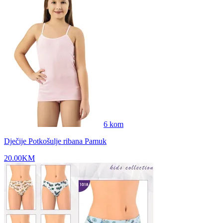
6
kom
Dječije Potkošulje ribana Pamuk
20.00
KM