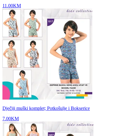
11.00
KM
Dječiji muški komplet; Potkošulje i Bokserice
7.00
KM