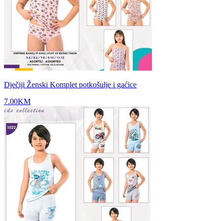
Dječiji Ženski Komplet potkošulje i gaćice
7.00
KM