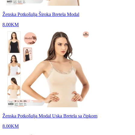
Ženska Potkošulja Široka Bretela Modal
8.00
KM
Ženska Potkošulja Modal Uska Bretela sa čipkom
8.00
KM