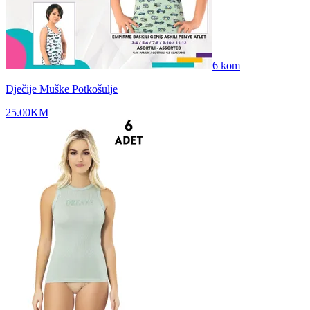
6
kom
Dječije Muške Potkošulje
25.00
KM