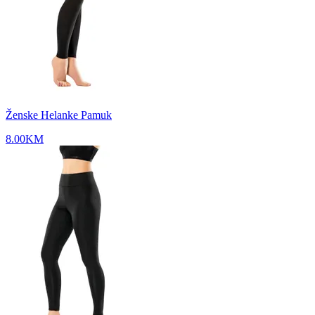
Ženske Helanke Pamuk
8.00
KM