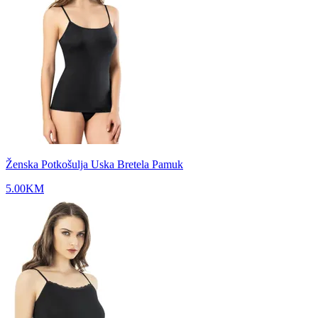
Ženska Potkošulja Uska Bretela Pamuk
5.00
KM