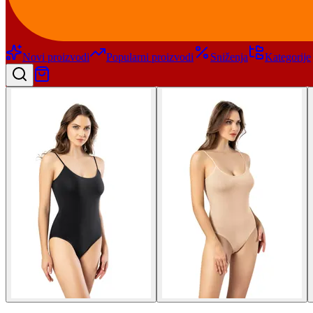
Novi proizvodi
Popularni proizvodi
Sniženja
Kategorije