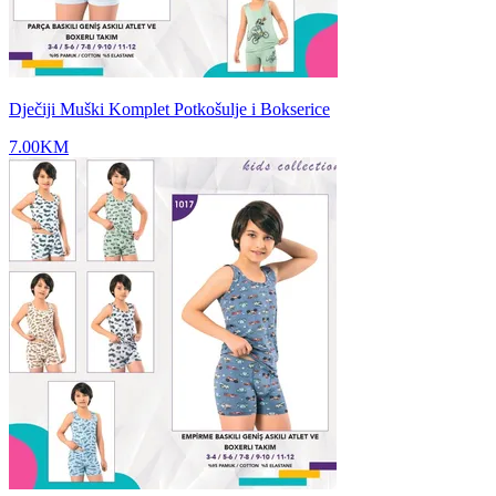
Dječiji Muški Komplet Potkošulje i Bokserice
7.00
KM