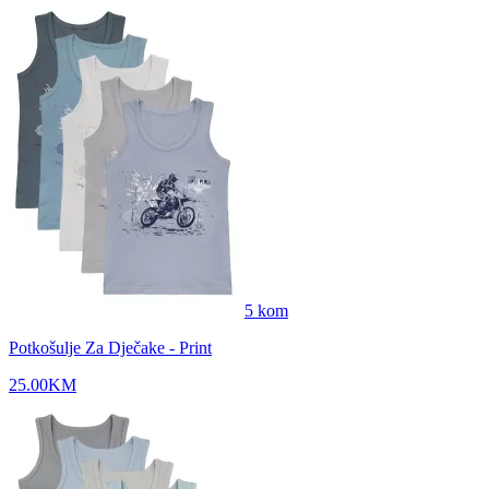
5
kom
Potkošulje Za Dječake - Print
25.00
KM