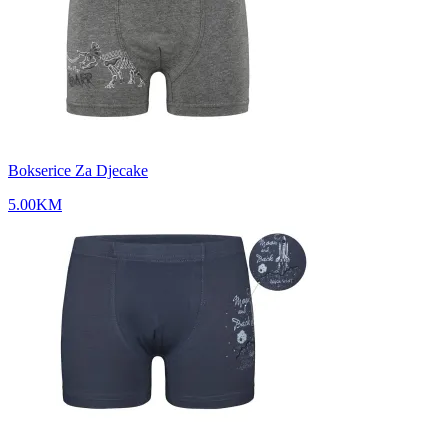
Bokserice Za Djecake
5.00
KM