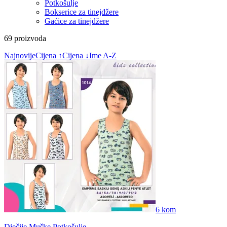
Potkošulje
Bokserice za tinejdžere
Gaćice za tinejdžere
69
proizvoda
Najnovije
Cijena ↑
Cijena ↓
Ime A-Z
6
kom
Dječije Muške Potkošulje