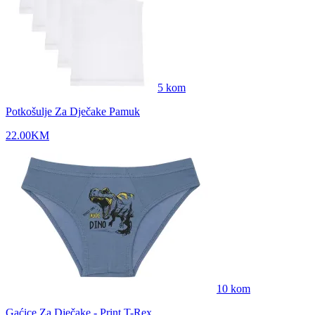
5
kom
Potkošulje Za Dječake Pamuk
22.00
KM
10
kom
Gaćice Za Dječake - Print T-Rex