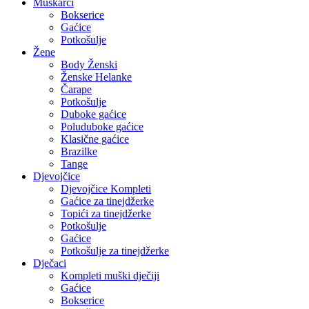
Muškarci
Bokserice
Gaćice
Potkošulje
Žene
Body Ženski
Ženske Helanke
Čarape
Potkošulje
Duboke gaćice
Poluduboke gaćice
Klasične gaćice
Brazilke
Tange
Djevojčice
Djevojčice Kompleti
Gaćice za tinejdžerke
Topići za tinejdžerke
Potkošulje
Gaćice
Potkošulje za tinejdžerke
Dječaci
Kompleti muški dječiji
Gaćice
Bokserice