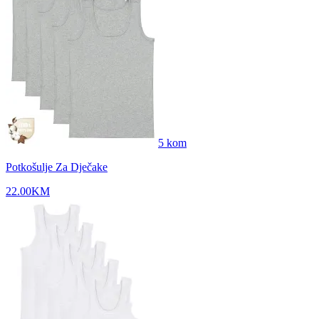
5
kom
Potkošulje Za Dječake
22.00
KM