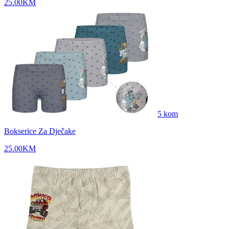
25.00
KM
5
kom
Bokserice Za Dječake
25.00
KM