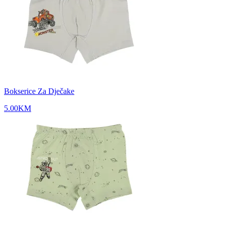
Bokserice Za Dječake
5.00
KM