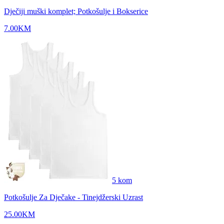
Dječiji muški komplet; Potkošulje i Bokserice
7.00
KM
5
kom
Potkošulje Za Dječake - Tinejdžerski Uzrast
25.00
KM