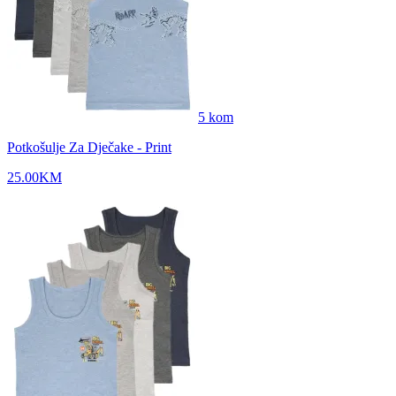
5
kom
Potkošulje Za Dječake - Print
25.00
KM