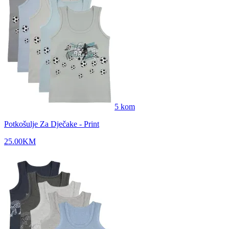
5
kom
Potkošulje Za Dječake - Print
25.00
KM