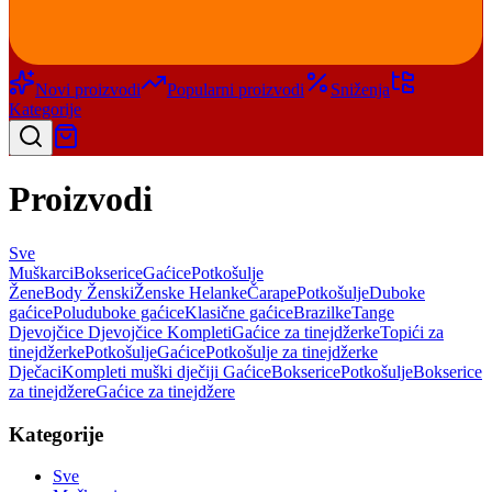
Novi proizvodi
Popularni proizvodi
Sniženja
Kategorije
Proizvodi
Sve
Muškarci
Bokserice
Gaćice
Potkošulje
Žene
Body Ženski
Ženske Helanke
Čarape
Potkošulje
Duboke
gaćice
Poluduboke gaćice
Klasične gaćice
Brazilke
Tange
Djevojčice
Djevojčice Kompleti
Gaćice za tinejdžerke
Topići za
tinejdžerke
Potkošulje
Gaćice
Potkošulje za tinejdžerke
Dječaci
Kompleti muški dječiji
Gaćice
Bokserice
Potkošulje
Bokserice
za tinejdžere
Gaćice za tinejdžere
Kategorije
Sve