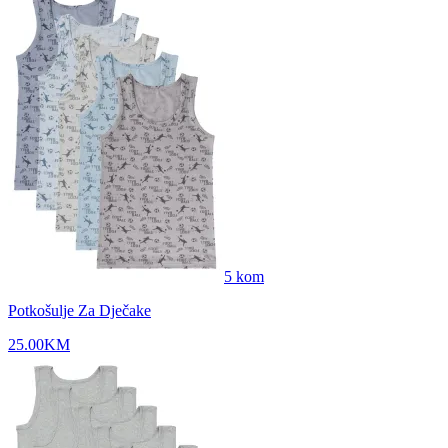
5
kom
Potkošulje Za Dječake
25.00
KM