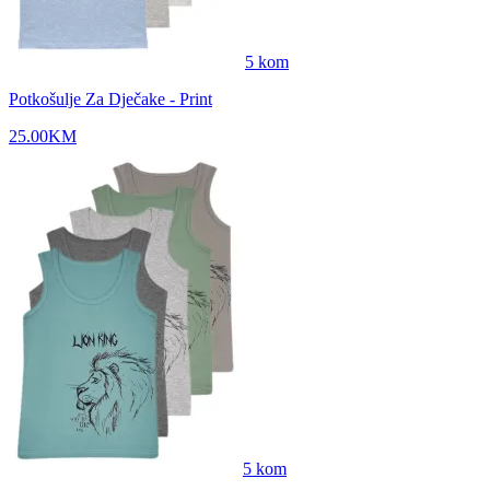
5
kom
Potkošulje Za Dječake - Print
25.00
KM
5
kom