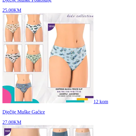
25.00
KM
12
kom
Dječije Muške Gaćice
27.00
KM