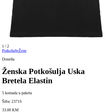
1
/
2
Potkošulje
Žene
Donella
Ženska Potkošulja Uska
Bretela Elastin
5
komada u paketu
Šifra:
2371S
33.00
KM