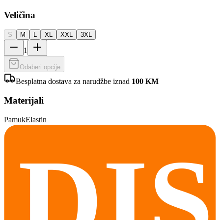
Veličina
S
M
L
XL
XXL
3XL
1
Odaberi opcije
Besplatna dostava za narudžbe iznad
100
KM
Materijali
Pamuk
Elastin