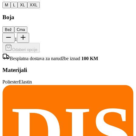
M
L
XL
XXL
Boja
Bež
Crna
1
Odaberi opcije
Besplatna dostava za narudžbe iznad
100
KM
Materijali
Poliester
Elastin