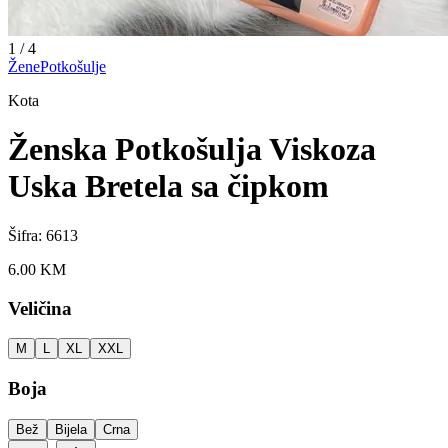
1
/
4
Žene
Potkošulje
Kota
Ženska Potkošulja Viskoza
Uska Bretela sa čipkom
Šifra:
6613
6.00
KM
Veličina
M
L
XL
XXL
Boja
Bež
Bijela
Crna