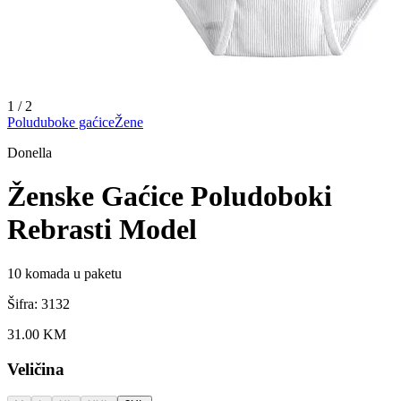
1
/
2
Poluduboke gaćice
Žene
Donella
Ženske Gaćice Poludoboki
Rebrasti Model
10
komada u paketu
Šifra:
3132
31.00
KM
Veličina