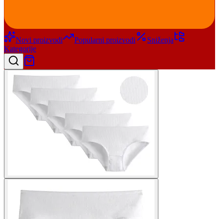
Novi proizvodi
Popularni proizvodi
Sniženja
Kategorije