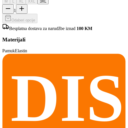
M
L
XL
XXL
3XL
1
Odaberi opcije
Besplatna dostava za narudžbe iznad
100
KM
Materijali
Pamuk
Elastin