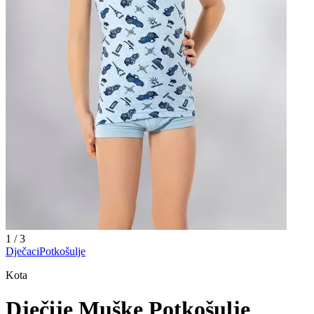
1
/
3
Dječaci
Potkošulje
Kota
Dječije Muške Potkošulje