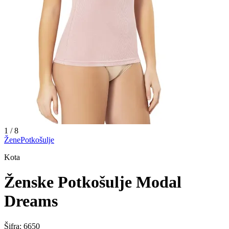
1
/
8
Žene
Potkošulje
Kota
Ženske Potkošulje Modal
Dreams
Šifra:
6650