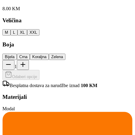
8.00
KM
Veličina
M
L
XL
XXL
Boja
Bijela
Crna
Koraljna
Zelena
1
Odaberi opcije
Besplatna dostava za narudžbe iznad
100
KM
Materijali
Modal