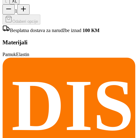
L
XL
1
Odaberi opcije
Besplatna dostava za narudžbe iznad
100
KM
Materijali
Pamuk
Elastin