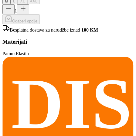
M
L
XL
XXL
1
Odaberi opcije
Besplatna dostava za narudžbe iznad
100
KM
Materijali
Pamuk
Elastin