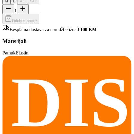
M
L
XL
XXL
1
Odaberi opcije
Besplatna dostava za narudžbe iznad
100
KM
Materijali
Pamuk
Elastin