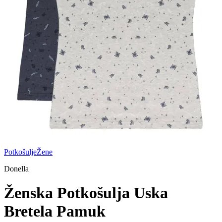
Potkošulje
Žene
Donella
Ženska Potkošulja Uska
Bretela Pamuk