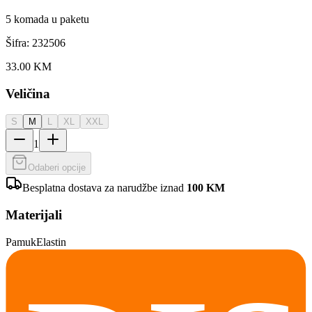
5
komada u paketu
Šifra:
232506
33.00
KM
Veličina
S
M
L
XL
XXL
1
Odaberi opcije
Besplatna dostava za narudžbe iznad
100
KM
Materijali
Pamuk
Elastin